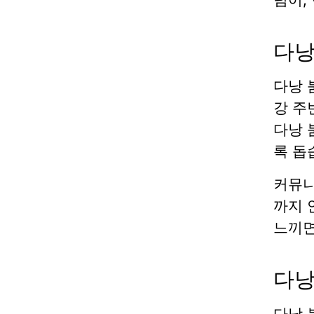
다낭
다낭 
강 주
다낭 
록 돕
커뮤니
까지 
느끼면
다낭
다낭 