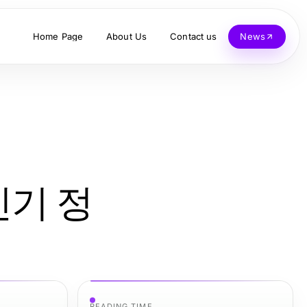
Home Page
About Us
Contact us
News
인기 정
READING TIME