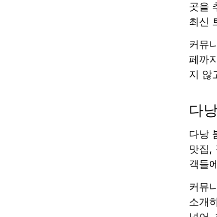
곳을 
최신 
커뮤니
페까지
지 않
다낭
다낭 
맛집,
객들에
커뮤니
소개하
넘어,