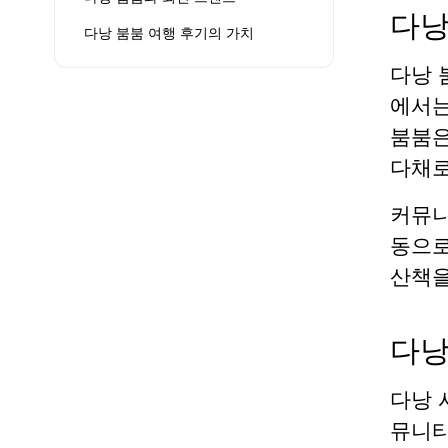
다낭
다낭 붐붐 여행 후기의 가치
다낭 
에서는
붐붐은
다채로
커뮤니
동으로
산책을
다낭
다낭 
뮤니티