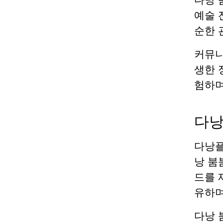
예술 
순한 
커뮤니
생한 
험하며
다낭
다낭플
낭 붐
드를 
유하며
다낭 