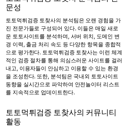
문성
토토먹튀검증 토찾사의 분석팀은 오랜 경험을 가
진 전문가들로 구성되어 있다. 이들은 매일 새로
운 토토사이트를 분석하며, 서버 위치, 도메인 변
경 이력, 출금 처리 속도 등 다양한 항목을 종합적
으로 평가한다. 토토먹튀검증 토찾사는 이런 체계
적인 검증 절차를 통해 의심스러운 사이트를 걸러
내고, 이용자들이 안심하고 이용할 수 있는 환경
을 조성한다. 또한, 분석팀은 국내외 토토사이트
동향을 실시간으로 파악하여 안전놀이터 리스트
를 지속적으로 업데이트한다.
토토먹튀검증 토찾사의 커뮤니티
활동