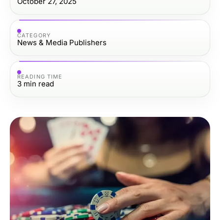
October 27, 2025
CATEGORY
News & Media Publishers
READING TIME
3
min read