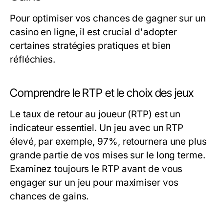
Pour optimiser vos chances de gagner sur un
casino en ligne, il est crucial d'adopter
certaines stratégies pratiques et bien
réfléchies.
Comprendre le RTP et le choix des jeux
Le taux de retour au joueur (RTP) est un
indicateur essentiel. Un jeu avec un RTP
élevé, par exemple, 97%, retournera une plus
grande partie de vos mises sur le long terme.
Examinez toujours le RTP avant de vous
engager sur un jeu pour maximiser vos
chances de gains.