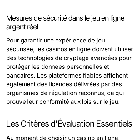
Mesures de sécurité dans le jeu en ligne
argent réel
Pour garantir une expérience de jeu
sécurisée, les casinos en ligne doivent utiliser
des technologies de cryptage avancées pour
protéger les données personnelles et
bancaires. Les plateformes fiables affichent
également des licences délivrées par des
organismes de régulation reconnus, ce qui
prouve leur conformité aux lois sur le jeu.
Les Critères d'Évaluation Essentiels
Au moment de choisir un casino en ligne,