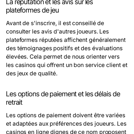
La réputation et les avis sur les
plateformes de jeu
Avant de s'inscrire, il est conseillé de
consulter les avis d'autres joueurs. Les
plateformes réputées affichent généralement
des témoignages positifs et des évaluations
élevées. Cela permet de nous orienter vers
les casinos qui offrent un bon service client et
des jeux de qualité.
Les options de paiement et les délais de
retrait
Les options de paiement doivent être variées
et adaptées aux préférences des joueurs. Les
casinos en ligne dignes de ce nom proposent