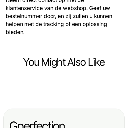
Neem direct contact op met de
klantenservice van de webshop. Geef uw
bestelnummer door, en zij zullen u kunnen
helpen met de tracking of een oplossing
bieden.
You Might Also Like
Ecommerce & Shopping
Ecommerce & Shopping
The Definitive Leather Jackets for
Ecommerce & Shopping
GOKIL33 Referensi Cepat: Fakta,
Women Guide for 2026
Quality Automotive Supplies at
Statistik, dan Strategi Shapewear
https://factoryoemsupply.com/ -
Kolombia untuk Perempuan Modern
Gperfection
Your Trusted Source for OEM Parts
2026