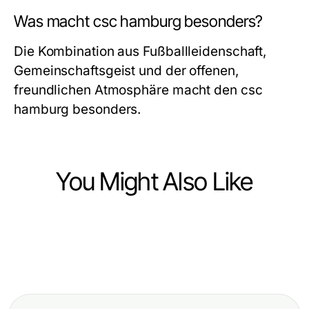
Was macht csc hamburg besonders?
Die Kombination aus Fußballleidenschaft,
Gemeinschaftsgeist und der offenen,
freundlichen Atmosphäre macht den csc
hamburg besonders.
You Might Also Like
Community and Society
Community and Society
Don't Use https://www.sfpol.com/
Community and Society
Effective Strategies for
Until You Read This: Essential
Empowering Skills Through the
Construction Advocacy: Building a
Insights for Polish Residents in San