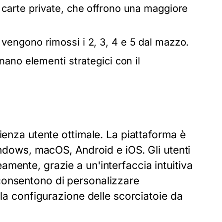
 carte private, che offrono una maggiore
vengono rimossi i 2, 3, 4 e 5 dal mazzo.
nano elementi strategici con il
ienza utente ottimale. La piattaforma è
indows, macOS, Android e iOS. Gli utenti
mente, grazie a un'interfaccia intuitiva
consentono di personalizzare
 la configurazione delle scorciatoie da