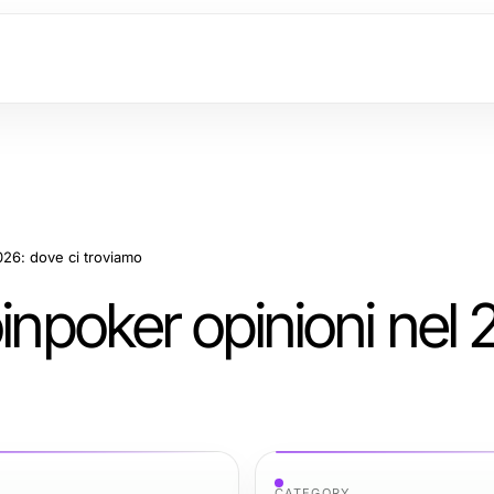
026: dove ci troviamo
inpoker opinioni nel 
CATEGORY