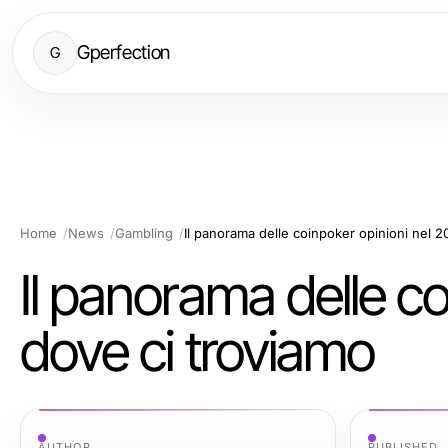
Gperfection
G
Home
News
Gambling
Il panorama delle coinpoker opinioni nel 2
Il panorama delle co
dove ci troviamo
AUTHOR
PUBLISHED