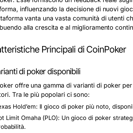
forma, influenzando la decisione di nuovi gioc
attaforma vanta una vasta comunità di utenti c
buendo alla crescita e al miglioramento contin
tteristiche Principali di CoinPoker
rianti di poker disponibili
oker offre una gamma di varianti di poker per 
ori. Tra le più popolari ci sono:
exas Hold’em:
Il gioco di poker più noto, dispon
ot Limit Omaha (PLO):
Un gioco di poker strategi
obabilità.