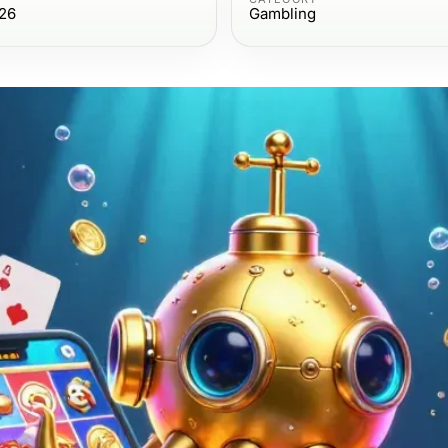
026
Gambling