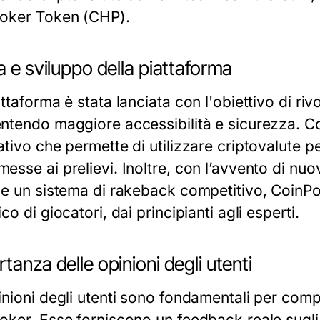
oker Token (CHP).
a e sviluppo della piattaforma
ttaforma è stata lanciata con l'obiettivo di ri
ntendo maggiore accessibilità e sicurezza. C
tivo che permette di utilizzare criptovalute pe
esse ai prelievi. Inoltre, con l’avvento di nuo
 e un sistema di rakeback competitivo, CoinPo
co di giocatori, dai principianti agli esperti.
tanza delle opinioni degli utenti
inioni degli utenti sono fondamentali per compr
ker. Esse forniscono un feedback reale sugli a