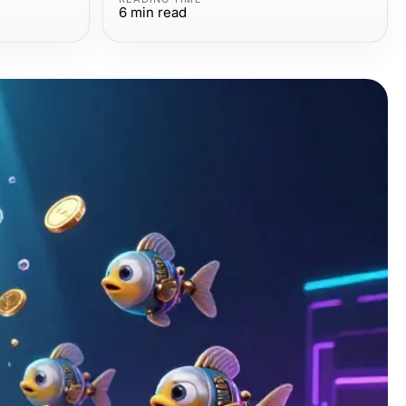
6
min read