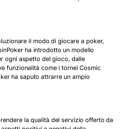
voluzionare il modo di giocare a poker,
oinPoker ha introdotto un modello
r ogni aspetto del gioco, dalle
ve funzionalità come i tornei Cosmic
ker ha saputo attrarre un ampio
endere la qualità del servizio offerto da
spetti positivi e negativi della