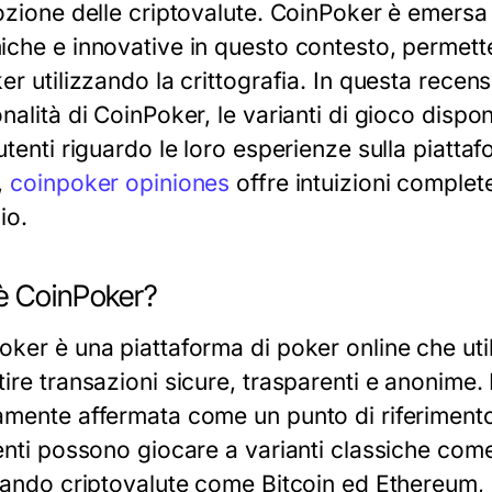
dozione delle criptovalute. CoinPoker è emersa
iche e innovative in questo contesto, permette
er utilizzando la crittografia. In questa rece
nalità di CoinPoker, le varianti di gioco dispon
utenti riguardo le loro esperienze sulla piatta
,
coinpoker opiniones
offre intuizioni complete
io.
è CoinPoker?
oker è una piattaforma di poker online che uti
ire transazioni sicure, trasparenti e anonime.
amente affermata come un punto di riferimento
tenti possono giocare a varianti classiche come
zando criptovalute come Bitcoin ed Ethereum, ol