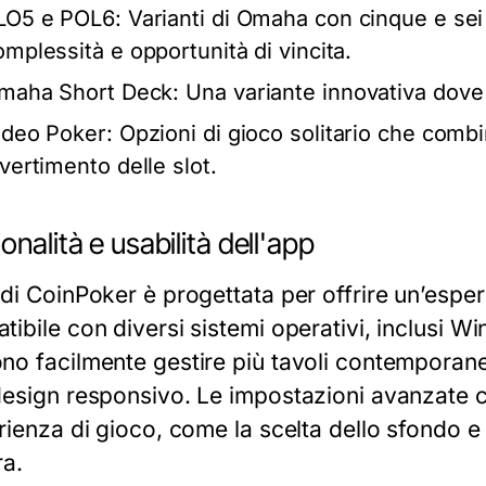
LO5 e POL6:
Varianti di Omaha con cinque e sei
omplessità e opportunità di vincita.
maha Short Deck:
Una variante innovativa dove 
ideo Poker:
Opzioni di gioco solitario che combi
ivertimento delle slot.
onalità e usabilità dell'app
 di CoinPoker è progettata per offrire un’esper
tibile con diversi sistemi operativi, inclusi W
no facilmente gestire più tavoli contemporanea
design responsivo. Le impostazioni avanzate 
rienza di gioco, come la scelta dello sfondo e
ra.