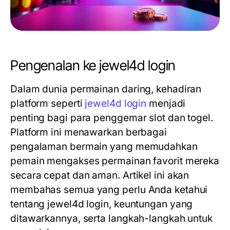
Pengenalan ke jewel4d login
Dalam dunia permainan daring, kehadiran
platform seperti
jewel4d login
menjadi
penting bagi para penggemar slot dan togel.
Platform ini menawarkan berbagai
pengalaman bermain yang memudahkan
pemain mengakses permainan favorit mereka
secara cepat dan aman. Artikel ini akan
membahas semua yang perlu Anda ketahui
tentang jewel4d login, keuntungan yang
ditawarkannya, serta langkah-langkah untuk