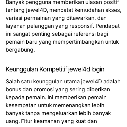
Banyak pengguna memberikan ulasan positif
tentang jewel4D, mencatat kemudahan akses,
variasi permainan yang ditawarkan, dan
layanan pelanggan yang responsif. Pendapat
ini sangat penting sebagai referensi bagi
pemain baru yang mempertimbangkan untuk
bergabung.
Keunggulan Kompetitif jewel4d login
Salah satu keunggulan utama jewel4D adalah
bonus dan promosi yang sering diberikan
kepada pemain. Ini memberikan pemain
kesempatan untuk memenangkan lebih
banyak tanpa mengeluarkan lebih banyak
uang. Fitur keamanan yang kuat dan