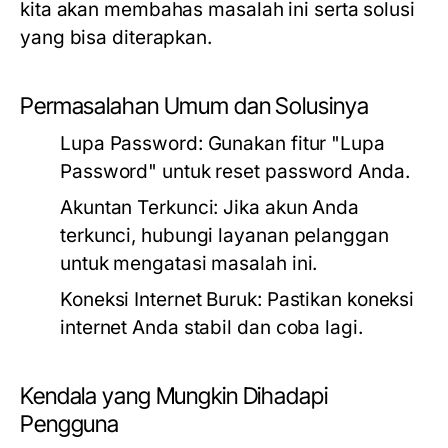
kita akan membahas masalah ini serta solusi
yang bisa diterapkan.
Permasalahan Umum dan Solusinya
Lupa Password:
Gunakan fitur "Lupa
Password" untuk reset password Anda.
Akuntan Terkunci:
Jika akun Anda
terkunci, hubungi layanan pelanggan
untuk mengatasi masalah ini.
Koneksi Internet Buruk:
Pastikan koneksi
internet Anda stabil dan coba lagi.
Kendala yang Mungkin Dihadapi
Pengguna