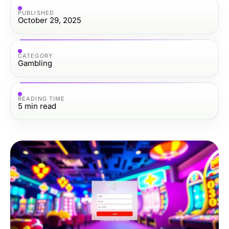
PUBLISHED
October 29, 2025
CATEGORY
Gambling
READING TIME
5
min read