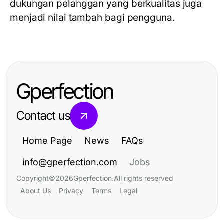
dukungan pelanggan yang berkualitas juga
menjadi nilai tambah bagi pengguna.
Gperfection
Contact us
Home Page
News
FAQs
info@gperfection.com
Jobs
Copyright
©
2026
Gperfection
.
All rights reserved
About Us
Privacy
Terms
Legal