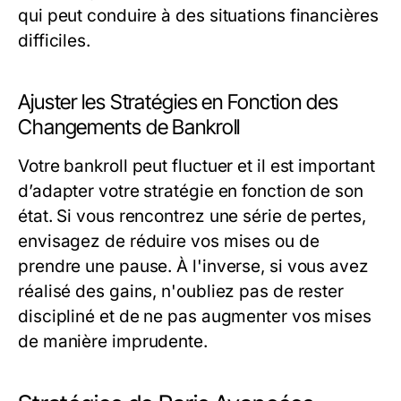
qui peut conduire à des situations financières
difficiles.
Ajuster les Stratégies en Fonction des
Changements de Bankroll
Votre bankroll peut fluctuer et il est important
d’adapter votre stratégie en fonction de son
état. Si vous rencontrez une série de pertes,
envisagez de réduire vos mises ou de
prendre une pause. À l'inverse, si vous avez
réalisé des gains, n'oubliez pas de rester
discipliné et de ne pas augmenter vos mises
de manière imprudente.