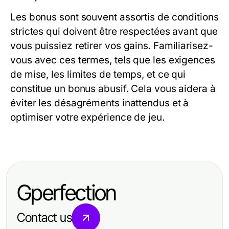
Les bonus sont souvent assortis de conditions
strictes qui doivent être respectées avant que
vous puissiez retirer vos gains. Familiarisez-
vous avec ces termes, tels que les exigences
de mise, les limites de temps, et ce qui
constitue un bonus abusif. Cela vous aidera à
éviter les désagréments inattendus et à
optimiser votre expérience de jeu.
Gperfection
Contact us