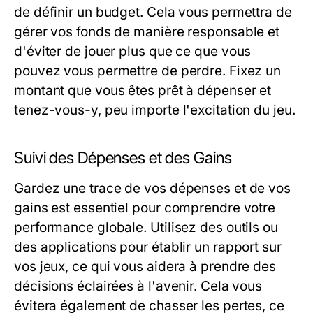
de définir un budget. Cela vous permettra de
gérer vos fonds de manière responsable et
d'éviter de jouer plus que ce que vous
pouvez vous permettre de perdre. Fixez un
montant que vous êtes prêt à dépenser et
tenez-vous-y, peu importe l'excitation du jeu.
Suivi des Dépenses et des Gains
Gardez une trace de vos dépenses et de vos
gains est essentiel pour comprendre votre
performance globale. Utilisez des outils ou
des applications pour établir un rapport sur
vos jeux, ce qui vous aidera à prendre des
décisions éclairées à l'avenir. Cela vous
évitera également de chasser les pertes, ce