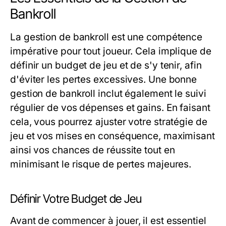
Bankroll
La gestion de bankroll est une compétence
impérative pour tout joueur. Cela implique de
définir un budget de jeu et de s'y tenir, afin
d'éviter les pertes excessives. Une bonne
gestion de bankroll inclut également le suivi
régulier de vos dépenses et gains. En faisant
cela, vous pourrez ajuster votre stratégie de
jeu et vos mises en conséquence, maximisant
ainsi vos chances de réussite tout en
minimisant le risque de pertes majeures.
Définir Votre Budget de Jeu
Avant de commencer à jouer, il est essentiel