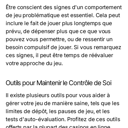
Être conscient des signes d'un comportement
de jeu problématique est essentiel. Cela peut
inclure le fait de jouer plus longtemps que
prévu, de dépenser plus que ce que vous
pouvez vous permettre, ou de ressentir un
besoin compulsif de jouer. Si vous remarquez
ces signes, il peut être temps de réévaluer
votre approche du jeu.
Outils pour Maintenir le Contrôle de Soi
Il existe plusieurs outils pour vous aider à
gérer votre jeu de manière saine, tels que les
limites de dépôt, les pauses de jeu, et les
tests d'auto-évaluation. Profitez de ces outils
offerts par la plupart des casinos en ligne