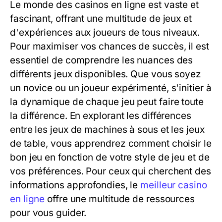
Le monde des casinos en ligne est vaste et
fascinant, offrant une multitude de jeux et
d'expériences aux joueurs de tous niveaux.
Pour maximiser vos chances de succès, il est
essentiel de comprendre les nuances des
différents jeux disponibles. Que vous soyez
un novice ou un joueur expérimenté, s'initier à
la dynamique de chaque jeu peut faire toute
la différence. En explorant les différences
entre les jeux de machines à sous et les jeux
de table, vous apprendrez comment choisir le
bon jeu en fonction de votre style de jeu et de
vos préférences. Pour ceux qui cherchent des
informations approfondies, le
meilleur casino
en ligne
offre une multitude de ressources
pour vous guider.