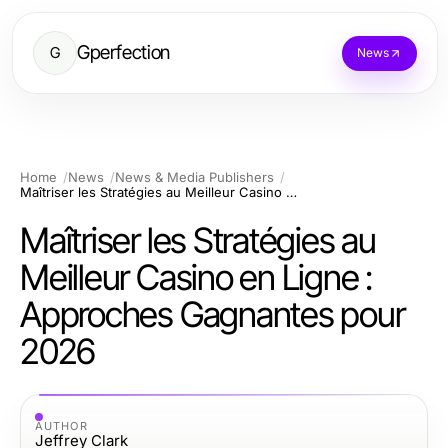
Gperfection
G
News
Home
News
News & Media Publishers
Maîtriser les Stratégies au Meilleur Casino en Ligne : Approches Gagnantes pour 2026
Maîtriser les Stratégies au
Meilleur Casino en Ligne :
Approches Gagnantes pour
2026
AUTHOR
Jeffrey Clark